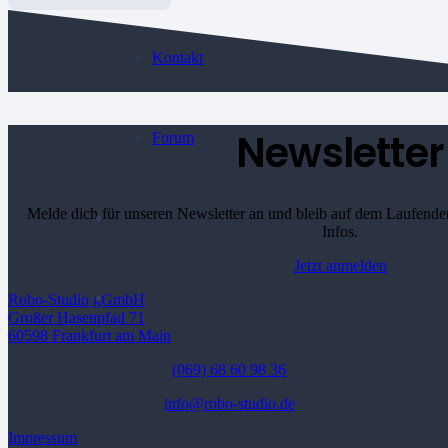
5%
Menge
Kontakt
Newsletter
Forum
Melde dich für unseren Newsletter an und bleib auf dem Laufende
Infos.
Jetzt anmelden
Robo-Studio gGmbH
Großer Hasenpfad 71
60598 Frankfurt am Main
(069) 68 60 98 36
info@robo-studio.de
Impressum