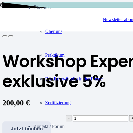
Über uns
Newsletter abon
Über uns
Workshop Exper
Praktikum
exklusive 5%
Das Robo-Studio in der Presse
200,00
€
Zertifizierung
Workshop
Experiminta
Kontakt / Forum
Jetzt buchen
exklusive