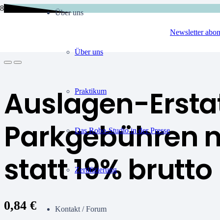
Über uns
Newsletter abon
Über uns
Auslagen-Ersta
Praktikum
Parkgebühren n
Das Robo-Studio in der Presse
statt 19% brutto
Zertifizierung
0,84
€
Kontakt / Forum