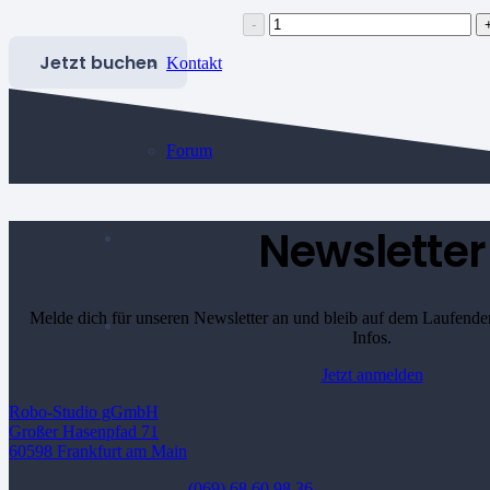
Auslagen-
Erstattung
Jetzt buchen
Parkgebühren
Kontakt
netto
statt
19%
brutto
Forum
Menge
Newsletter
Melde dich für unseren Newsletter an und bleib auf dem Laufende
Infos.
Jetzt anmelden
Robo-Studio gGmbH
Großer Hasenpfad 71
60598 Frankfurt am Main
(069) 68 60 98 36