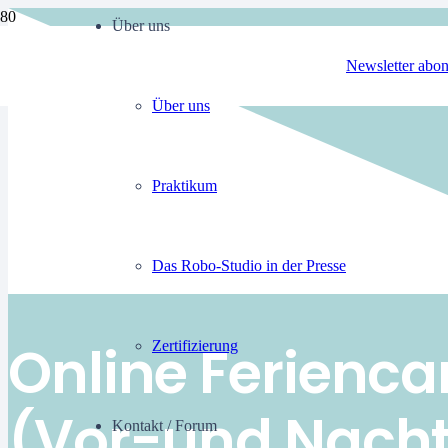
Über uns
Newsletter abon
Über uns
Praktikum
Das Robo-Studio in der Presse
Online Ferienca
Zertifizierung
(Vor-und Nacht
Kontakt / Forum