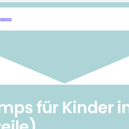
nieren
mps für Kinder 
eile)