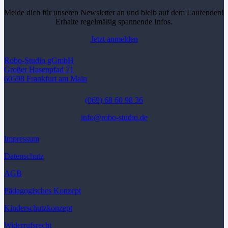
Melde dich für unseren Newsletter an und bleib auf dem Laufenden!
Erhalte regelmäßig spannende Infos.
Jetzt anmelden
Robo-Studio gGmbH
Großer Hasenpfad 71
60598 Frankfurt am Main
(069) 68 60 98 36
info@robo-studio.de
Impressum
Datenschutz
AGB
Pädagogisches Konzept
Kinderschutzkonzept
Widerrufsrecht